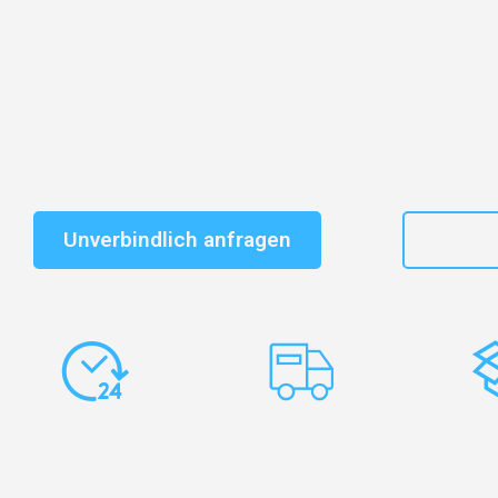
Entdecken Sie das
#1 Umzugsunternehmen in Bielefe
vertrauenswürdiger Begleiter für Umzüge Bielefeld Ou
Schnelle Antwort in garantiert unter 2 Minuten: Jet
unverbindlichen Kostenvoranschlag erhalten!
Unverbindlich anfragen
+49
Express-
Europaweite
Ko
Abwicklung
Transporte
Ve