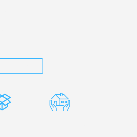
ld
– Ihr
rense!
zt
15792653303
stenlose
Erfahrene
rpackung
Umzugsprofis