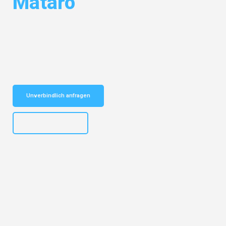
Mataró
Entdecken Sie das
#1 Umzugsunternehmen in Bielefeld
– Ihr
vertrauenswürdiger Begleiter für Umzüge Bielefeld Mataró!
Schnelle Antwort in garantiert unter 2 Minuten: Jetzt
unverbindlichen Kostenvoranschlag erhalten!
Unverbindlich anfragen
+4915792653303