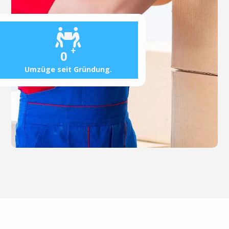
+
0
Umzüge seit Gründung.