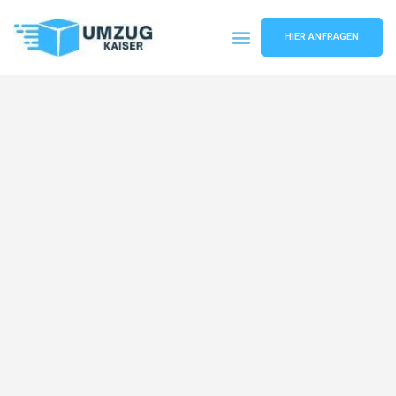
HIER ANFRAGEN
Umzugsunternehmen Bielefeld
Umzugsservice Bielefeld