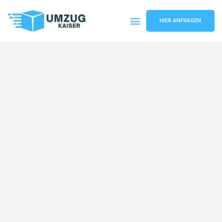
HIER ANFRAGEN
Umzugsunternehmen Bielefeld
Umzugsservice Bielefeld