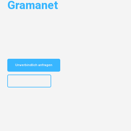
Gramanet
Entdecken Sie das
#1 Umzugsunternehmen in Bielefeld
– Ihr
vertrauenswürdiger Begleiter für Umzüge Bielefeld Santa Coloma de
Gramanet!
Schnelle Antwort in garantiert unter 2 Minuten: Jetzt
unverbindlichen Kostenvoranschlag erhalten!
Unverbindlich anfragen
+4915792653303