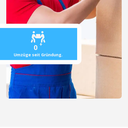
+
0
Umzüge seit Gründung.